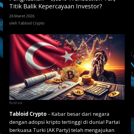
Tax,
Titik Balik Kepercayaan Investor?
Titik
Balik
26 Maret 2026
oleh
Kepercayaan
Tabloid
oleh
Tabloid Crypto
Crypto
Investor?
Ilustrasi
Tabloid Crypto
–
Kabar besar dari negara
dengan adopsi kripto tertinggi di dunia! Partai
berkuasa Turki (AK Party) telah mengajukan