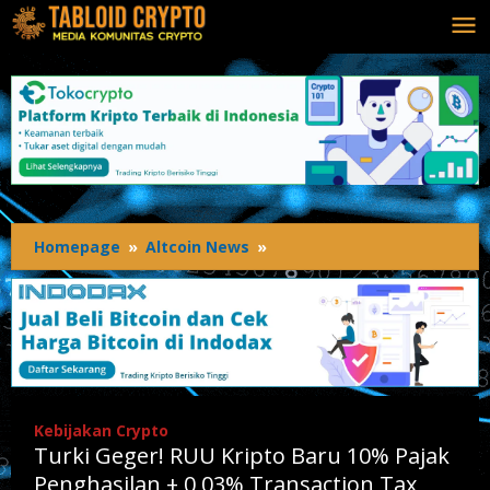
Lewati
ke
konten
Homepage
»
Altcoin News
»
Turki
Geger!
RUU
Kripto
Baru
10%
Pajak
Penghasilan
Kebijakan Crypto
+
Turki Geger! RUU Kripto Baru 10% Pajak
0,03%
Transaction
Penghasilan + 0,03% Transaction Tax,