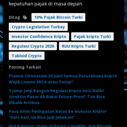
kepatuhan pajak di masa depan.
Ditag
10% Pajak Bitcoin Turki
Crypto Legislation Turkey
Investor Confidence Kripto
Pajak kripto Turki
Regulasi Crypto 2026
RUU Kripto Turki
Tabloid Crypto
Posting Terkait
Prancis Ultimatum 30 Juni! Semua Perusahaan Kripto
Wajib Lisensi MiCA atau Tutup?
Trump Janji Bangun Regulasi Kripto Anti-Balik!
Struktur Pasar AS Bakal Future-Proof, Tak Bisa
Dibalik Kritikus
Paus Kirim Peringatan Keras ke Investor Kripto!
“Hati-hati, Ini Bisa Jadi Jebakan!”
Fed & Kripto: State of Rates, Liquidity, dan Bitcoin