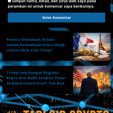
Simpan nama, email, dan situs web saya pada
peramban ini untuk komentar saya berikutnya.
Prancis Ultimatum 30 Juni!
Semua Perusahaan Kripto Wajib
Lisensi MiCA atau Tutup?
Trump Janji Bangun Regulasi
Kripto Anti-Balik! Struktur Pasar
AS Bakal Future-Proof, Tak Bisa
Dibalik Kritikus