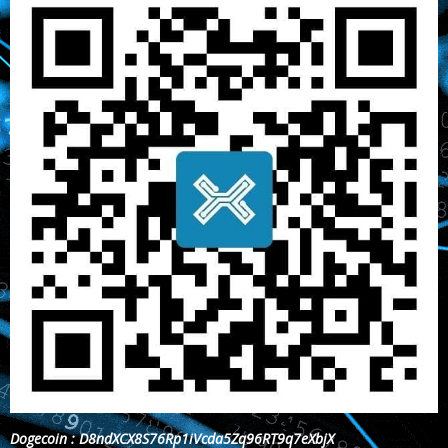
Dogecoin : D8ndXCX8S76Rp1iVcda5Zq96RT9q7eXbjX