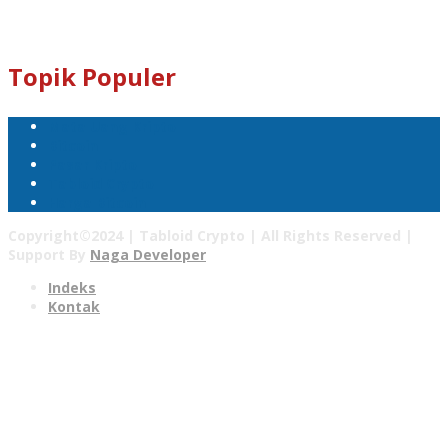
Email : tabloidcrypto@gmail.com
Topik Populer
Mata Uang Kripto
Bitcoin
Pasar Kripto
Tabloid Crypto
Harga Bitcoin
Copyright©2024 | Tabloid Crypto | All Rights Reserved |
Support By
Naga Developer
Indeks
Kontak