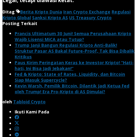
Legal, tetapi diawasi ketat.
Ditag
Berita Kripto Dunia
Iran Crypto Exchange
Regulasi
Kripto Global
Sanksi Kripto AS
US Treasury Crypto
Posting Terkait
Prancis Ultimatum 30 Juni! Semua Perusahaan Kripto
Wajib Lisensi MiCA atau Tutup?
Trump Janji Bangun Regulasi Kripto Anti-Balik!
Struktur Pasar AS Bakal Future-Proof, Tak Bisa Dibalik
Kritikus
Paus Kirim Peringatan Keras ke Investor Kripto! “Hati-
hati, Ini Bisa Jadi Jebakan!”
Fed & Kripto: State of Rates, Liquidity, dan Bitcoin
Siap Masuk Supercycle?
Kevin Warsh, Pemilik Bitcoin, Dilantik Jadi Ketua Fed
oleh Trump! Era Pro-Kripto di AS Dimulai?
oleh
Tabloid Crypto
Ikuti Kami Pada