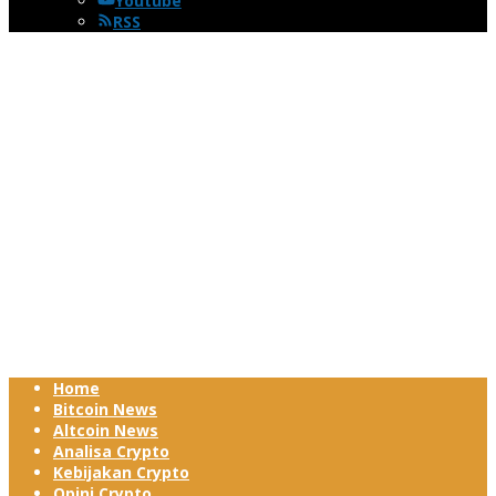
Youtube
RSS
Home
Bitcoin News
Altcoin News
Analisa Crypto
Kebijakan Crypto
Opini Crypto