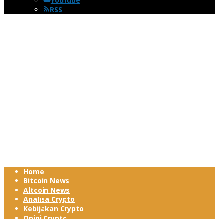
Youtube
RSS
Home
Bitcoin News
Altcoin News
Analisa Crypto
Kebijakan Crypto
Opini Crypto