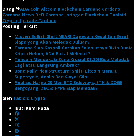
Ditag
ADA Coin
Altcoin
Blockchain Cardano
Cardano
Cardano News
DeFi Cardano
Jaringan Blockchain
Tabloid
Crypto
Upgrade Cardano
Posting Terkait
Misteri Bullish Shift NEAR! Dogecoin Kesulitan Berat,
Siapa yang Akan Meledak Duluan?
Cardano Siap Gaspol! Gerakan Selanjutnya Bikin Dunia
Kripto Heboh, ADA Bakal Meledak?
Toncoin Mendekati Zona Krusial $1.80! Bisa Meledak
Lagi atau Langsung Ambruk?
Bond Rally Picu Structural Shift! Bitcoin Menuju
Supercycle, Analis Beri Sinyal Gila
Analisis Harga 23 Mei: BTC Sideways, ETH & DOGE
Bergoyang, ZEC & HYPE Siap Meledak?
oleh
Tabloid Crypto
Ikuti Kami Pada