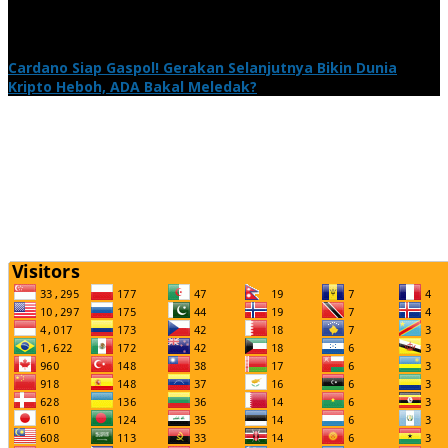
Cardano Siap Gaspol! Gerakan Selanjutnya Bikin Dunia
Kripto Heboh, ADA Bakal Meledak?