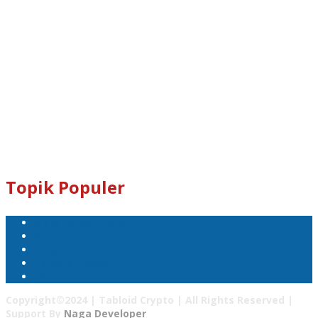
Dogecoin : D8ndXCX8S76Rp1iVcda5Zq96RT9q7eXbjX
Kami Juga Menerima Donasi Dalam Bentuk Dogecoin Untuk
Pengembangan Tabloid Crypto News.
Email : tabloidcrypto@gmail.com
Topik Populer
Mata Uang Kripto
Bitcoin
Pasar Kripto
Tabloid Crypto
Harga Bitcoin
Copyright©2024 | Tabloid Crypto | All Rights Reserved |
Support By
Naga Developer