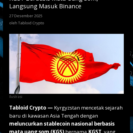
Binance
Langsung Masuk Binance
27 Desember 2025
oleh
Tabloid
oleh
Tabloid Crypto
Crypto
Ilustrasi
Tabloid Crypto —
Kyrgyzstan mencetak sejarah
baru di kawasan Asia Tengah dengan
meluncurkan stablecoin nasional berbasis
mata uang som (KGS)
bernama
KGST
, yang