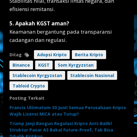
Stabilitas nilai, transaksi lintas negara, dan
efisiensi remitansi.
5. Apakah KGST aman?
Keamanan bergantung pada transparansi
cadangan dan regulasi.
Ditag
Adopsi Kripto
Berita Kripto
Binance
KGST
Som Kyrgyzstan
Stablecoin Kyrgyzstan
Stablecoin Nasional
Tabloid Crypto
Posting Terkait
Prancis Ultimatum 30 Juni! Semua Perusahaan Kripto
Wajib Lisensi MiCA atau Tutup?
Trump Janji Bangun Regulasi Kripto Anti-Balik!
Struktur Pasar AS Bakal Future-Proof, Tak Bisa
Dibalik Kritikus