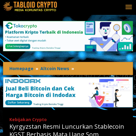
Lewati
ke
konten
Homepage
»
Altcoin News
»
Kyrgyzstan
Resmi
Luncurkan
Stablecoin
KGST
Berbasis
Mata
Uang
Kebijakan Crypto
Som,
Kyrgyzstan Resmi Luncurkan Stablecoin
Langsung
Masuk
KGST Berbasis Mata Uang Som,