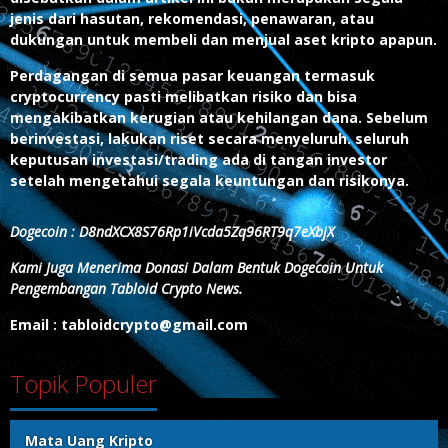
jenis dari hasutan, rekomendasi, penawaran, atau
dukungan untuk membeli dan menjual aset kripto apapun.
Perdagangan di semua pasar keuangan termasuk
cryptocurrency pasti melibatkan risiko dan bisa
mengakibatkan kerugian atau kehilangan dana. Sebelum
berinvestasi, lakukan riset secara menyeluruh. seluruh
keputusan investasi/trading ada di tangan investor
setelah mengetahui segala keuntungan dan risikonya.
Dogecoin : D8ndXCX8S76Rp1iVcda5Zq96RT9q7eXbjX
Kami Juga Menerima Donasi Dalam Bentuk Dogecoin Untuk
Pengembangan Tabloid Crypto News.
Email : tabloidcrypto@gmail.com
Topik Populer
Mata Uang Kripto