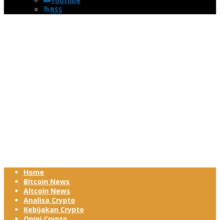
Youtube
RSS
Home
Bitcoin News
Altcoin News
Analisa Crypto
Kebijakan Crypto
Opini Crypto