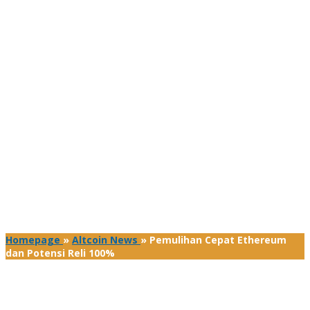
Homepage
»
Altcoin News
»
Pemulihan Cepat Ethereum
dan Potensi Reli 100%