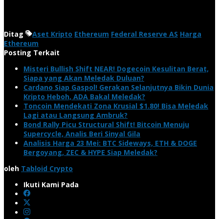
Ditag
Aset Kripto
Ethereum
Federal Reserve AS
Harga
Ethereum
Posting Terkait
Misteri Bullish Shift NEAR! Dogecoin Kesulitan Berat,
Siapa yang Akan Meledak Duluan?
Cardano Siap Gaspol! Gerakan Selanjutnya Bikin Dunia
Kripto Heboh, ADA Bakal Meledak?
Toncoin Mendekati Zona Krusial $1.80! Bisa Meledak
Lagi atau Langsung Ambruk?
Bond Rally Picu Structural Shift! Bitcoin Menuju
Supercycle, Analis Beri Sinyal Gila
Analisis Harga 23 Mei: BTC Sideways, ETH & DOGE
Bergoyang, ZEC & HYPE Siap Meledak?
oleh
Tabloid Crypto
Ikuti Kami Pada