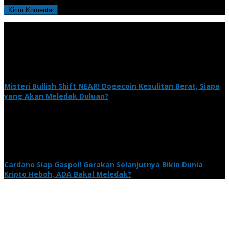
Misteri Bullish Shift NEAR! Dogecoin Kesulitan Berat, Siapa
yang Akan Meledak Duluan?
Cardano Siap Gaspol! Gerakan Selanjutnya Bikin Dunia
Kripto Heboh, ADA Bakal Meledak?