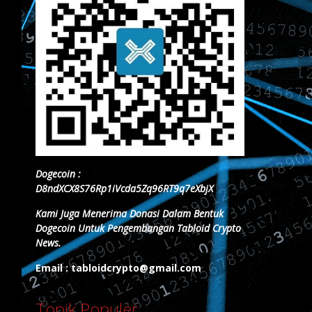
Dogecoin :
D8ndXCX8S76Rp1iVcda5Zq96RT9q7eXbjX
Kami Juga Menerima Donasi Dalam Bentuk
Dogecoin Untuk Pengembangan Tabloid Crypto
News.
Email : tabloidcrypto@gmail.com
Topik Populer