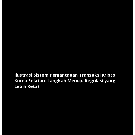
Ilustrasi Sistem Pemantauan Transaksi Kripto
Korea Selatan: Langkah Menuju Regulasi yang
Lebih Ketat