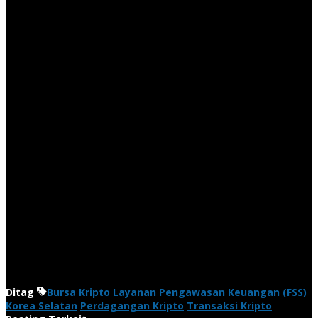
Ditag
Bursa Kripto
Layanan Pengawasan Keuangan (FSS)
Korea Selatan
Perdagangan Kripto
Transaksi Kripto