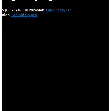
5 Juli 2024
5 Juli 2024
oleh
Tabloid Crypto
oleh
Tabloid Crypto