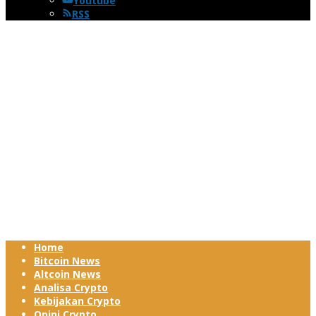
Youtube
RSS
Home
Bitcoin News
Altcoin News
Analisa Crypto
Kebijakan Crypto
Opini Crypto