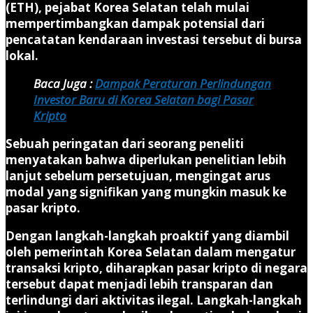
(ETH), pejabat Korea Selatan telah mulai
mempertimbangkan dampak potensial dari
pencatatan kendaraan investasi tersebut di bursa
lokal.
Baca Juga :
Dampak Peraturan Perlindungan
Investor Baru di Korea Selatan bagi Pasar
Kripto
Sebuah peringatan dari seorang peneliti
menyatakan bahwa diperlukan penelitian lebih
lanjut sebelum persetujuan, mengingat arus
modal yang signifikan yang mungkin masuk ke
pasar kripto.
Dengan langkah-langkah proaktif yang diambil
oleh pemerintah Korea Selatan dalam mengatur
transaksi kripto, diharapkan pasar kripto di negara
tersebut dapat menjadi lebih transparan dan
terlindungi dari aktivitas ilegal. Langkah-langkah