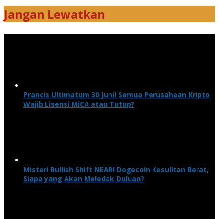
Jangan Lewatkan
Prancis Ultimatum 30 Juni! Semua Perusahaan Kripto
Wajib Lisensi MiCA atau Tutup?
Misteri Bullish Shift NEAR! Dogecoin Kesulitan Berat,
Siapa yang Akan Meledak Duluan?