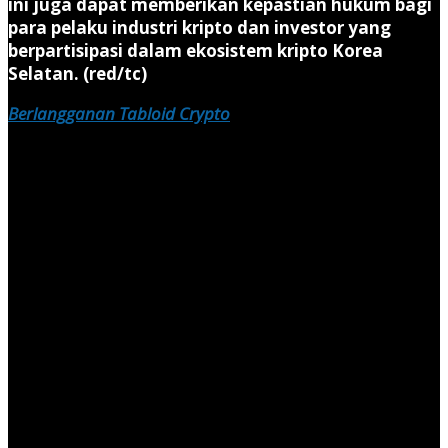
ini juga dapat memberikan kepastian hukum bagi
para pelaku industri kripto dan investor yang
berpartisipasi dalam ekosistem kripto Korea
Selatan. (red/tc)
Berlangganan Tabloid Crypto