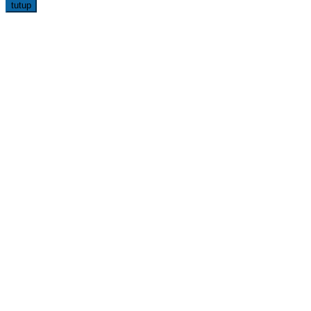
tutup