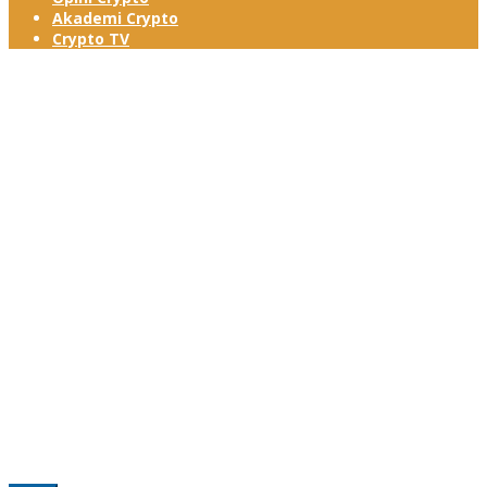
Akademi Crypto
Crypto TV