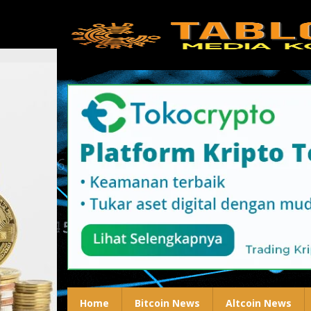
Lewati
ke
konten
Home
Bitcoin News
Altcoin News