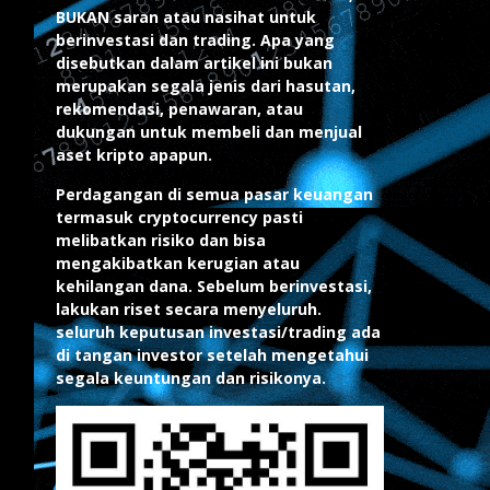
BUKAN saran atau nasihat untuk
berinvestasi dan trading. Apa yang
disebutkan dalam artikel ini bukan
merupakan segala jenis dari hasutan,
rekomendasi, penawaran, atau
dukungan untuk membeli dan menjual
aset kripto apapun.
Perdagangan di semua pasar keuangan
termasuk cryptocurrency pasti
melibatkan risiko dan bisa
mengakibatkan kerugian atau
kehilangan dana. Sebelum berinvestasi,
lakukan riset secara menyeluruh.
seluruh keputusan investasi/trading ada
di tangan investor setelah mengetahui
segala keuntungan dan risikonya.