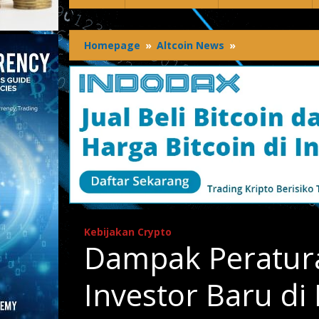
Homepage
»
Altcoin News
»
Dampak
Peraturan
Perlindungan
Investor
Baru
di
Korea
Selatan
bagi
Pasar
Kripto
Kebijakan Crypto
Dampak Peratur
Investor Baru di