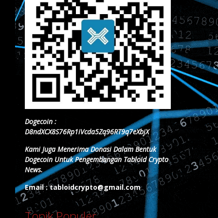
Dogecoin :
D8ndXCX8S76Rp1iVcda5Zq96RT9q7eXbjX
Kami Juga Menerima Donasi Dalam Bentuk
Dogecoin Untuk Pengembangan Tabloid Crypto
News.
Email : tabloidcrypto@gmail.com
Topik Populer