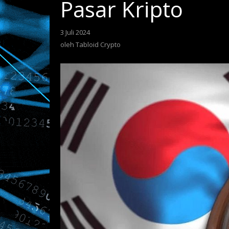
Pasar Kripto
3 Juli 2024
oleh
Tabloid
oleh
Tabloid Crypto
Crypto