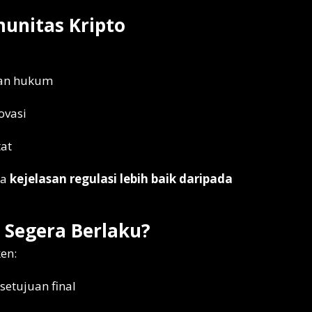
munitas Kripto
ian hukum
ovasi
tat
wa
kejelasan regulasi lebih baik daripada
 Segera Berlaku?
en:
setujuan final