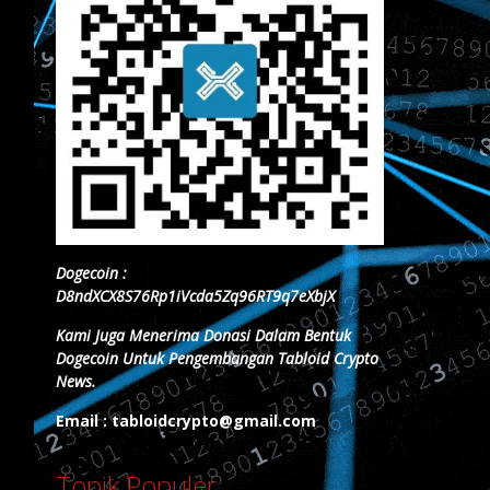
Dogecoin :
D8ndXCX8S76Rp1iVcda5Zq96RT9q7eXbjX
Kami Juga Menerima Donasi Dalam Bentuk
Dogecoin Untuk Pengembangan Tabloid Crypto
News.
Email : tabloidcrypto@gmail.com
Topik Populer