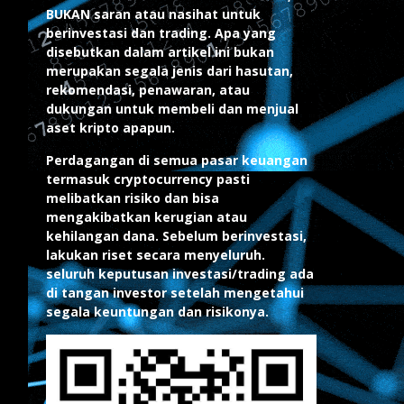
BUKAN saran atau nasihat untuk
berinvestasi dan trading. Apa yang
disebutkan dalam artikel ini bukan
merupakan segala jenis dari hasutan,
rekomendasi, penawaran, atau
dukungan untuk membeli dan menjual
aset kripto apapun.
Perdagangan di semua pasar keuangan
termasuk cryptocurrency pasti
melibatkan risiko dan bisa
mengakibatkan kerugian atau
kehilangan dana. Sebelum berinvestasi,
lakukan riset secara menyeluruh.
seluruh keputusan investasi/trading ada
di tangan investor setelah mengetahui
segala keuntungan dan risikonya.