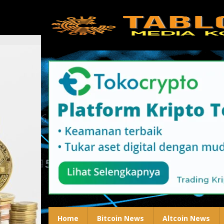
Lewati
ke
konten
Home
Bitcoin News
Altcoin News