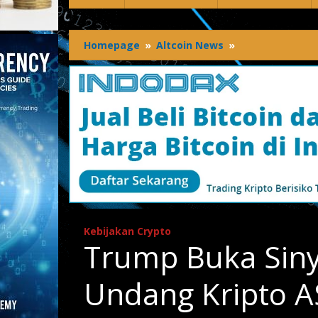
Homepage
»
Altcoin News
»
Trump
Buka
Sinyal
Hijau!
Undang-
Undang
Kripto
AS
Diklaim
Segera
Diteken
Kebijakan Crypto
Trump Buka Siny
Undang Kripto A