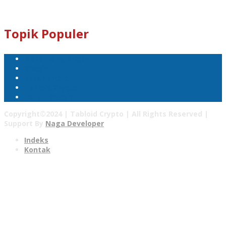
Email : tabloidcrypto@gmail.com
Topik Populer
Mata Uang Kripto
Bitcoin
Pasar Kripto
Tabloid Crypto
Harga Bitcoin
Copyright©2024 | Tabloid Crypto | All Rights Reserved |
Support By
Naga Developer
Indeks
Kontak