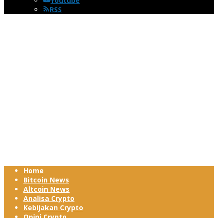
Youtube
RSS
Home
Bitcoin News
Altcoin News
Analisa Crypto
Kebijakan Crypto
Opini Crypto