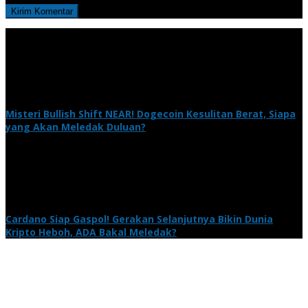
Misteri Bullish Shift NEAR! Dogecoin Kesulitan Berat, Siapa
yang Akan Meledak Duluan?
Cardano Siap Gaspol! Gerakan Selanjutnya Bikin Dunia
Kripto Heboh, ADA Bakal Meledak?