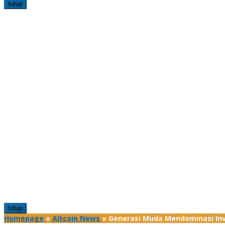
tutup
tutup
Homepage
»
Altcoin News
»
Generasi Muda Mendominasi Inve