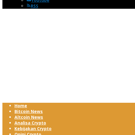
Youtube
RSS
Home
Bitcoin News
Altcoin News
Analisa Crypto
Kebijakan Crypto
Opini Crypto