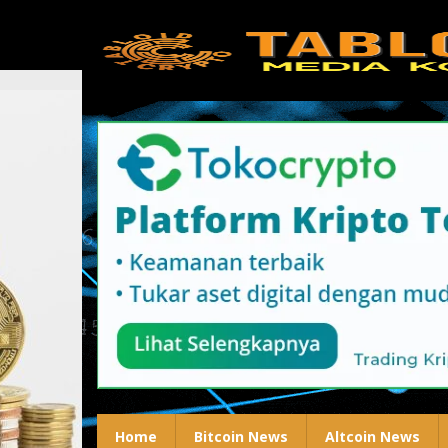
Lewati
ke
konten
Home
Bitcoin News
Altcoin News