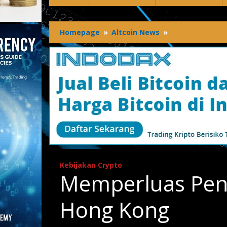
Homepage
»
Altcoin News
»
Memperluas
Penawaran
Kripto
Ritel
di
Hong
Kong
Kebijakan Crypto
Memperluas Pena
Hong Kong