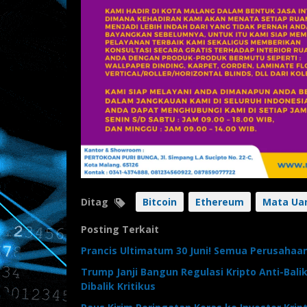
Ditag
Bitcoin
Ethereum
Mata Uan
Posting Terkait
Prancis Ultimatum 30 Juni! Semua Perusahaan
Trump Janji Bangun Regulasi Kripto Anti-Balik
Dibalik Kritikus