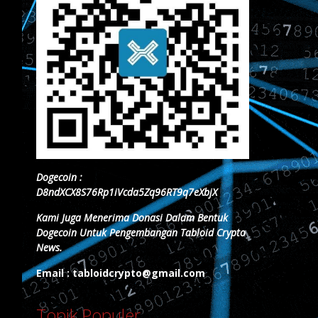
Dogecoin :
D8ndXCX8S76Rp1iVcda5Zq96RT9q7eXbjX
Kami Juga Menerima Donasi Dalam Bentuk
Dogecoin Untuk Pengembangan Tabloid Crypto
News.
Email : tabloidcrypto@gmail.com
Topik Populer