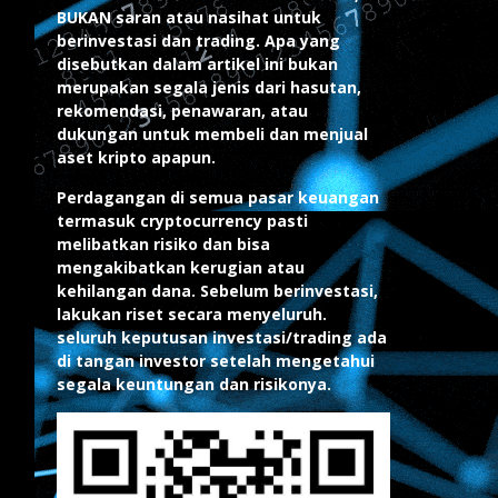
BUKAN saran atau nasihat untuk
berinvestasi dan trading. Apa yang
disebutkan dalam artikel ini bukan
merupakan segala jenis dari hasutan,
rekomendasi, penawaran, atau
dukungan untuk membeli dan menjual
aset kripto apapun.
Perdagangan di semua pasar keuangan
termasuk cryptocurrency pasti
melibatkan risiko dan bisa
mengakibatkan kerugian atau
kehilangan dana. Sebelum berinvestasi,
lakukan riset secara menyeluruh.
seluruh keputusan investasi/trading ada
di tangan investor setelah mengetahui
segala keuntungan dan risikonya.