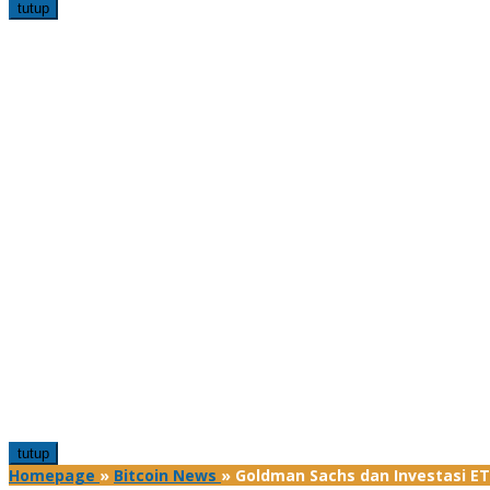
tutup
tutup
Homepage
»
Bitcoin News
»
Goldman Sachs dan Investasi ETF