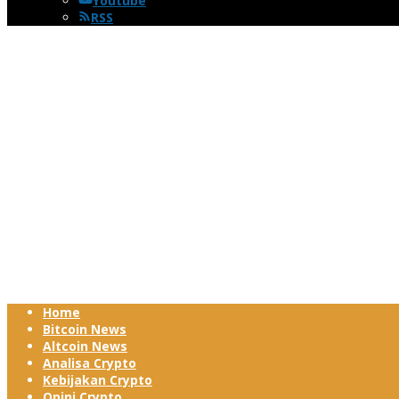
Youtube
RSS
Home
Bitcoin News
Altcoin News
Analisa Crypto
Kebijakan Crypto
Opini Crypto