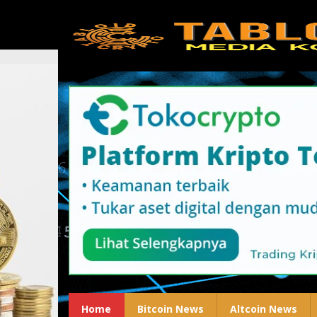
Lewati
ke
konten
Home
Bitcoin News
Altcoin News