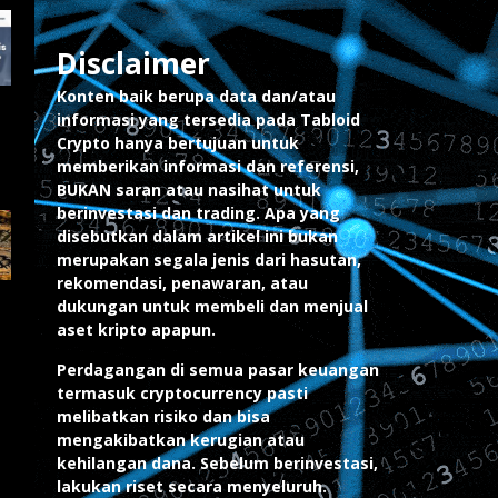
Disclaimer
Konten baik berupa data dan/atau
informasi yang tersedia pada Tabloid
Crypto hanya bertujuan untuk
memberikan informasi dan referensi,
BUKAN saran atau nasihat untuk
berinvestasi dan trading. Apa yang
disebutkan dalam artikel ini bukan
merupakan segala jenis dari hasutan,
rekomendasi, penawaran, atau
dukungan untuk membeli dan menjual
aset kripto apapun.
Perdagangan di semua pasar keuangan
termasuk cryptocurrency pasti
melibatkan risiko dan bisa
mengakibatkan kerugian atau
kehilangan dana. Sebelum berinvestasi,
lakukan riset secara menyeluruh.