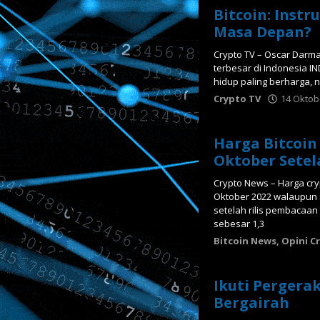
Bitcoin: Inst
Masa Depan?
Crypto TV – Oscar Darma
terbesar di Indonesia IN
hidup paling berharga, ni
Crypto TV
14 Oktob
Harga Bitcoin
Oktober Setela
Crypto News – Harga cry
Oktober 2022 walaupun 
setelah rilis pembacaan d
sebesar 1,3
Bitcoin News
,
Opini C
Ikuti Pergera
Bergairah