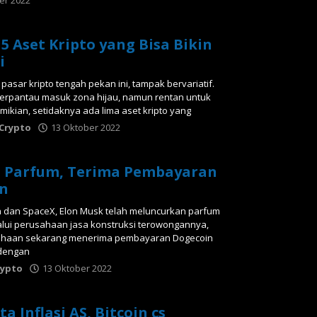
er 2022
oleh
Tabloid
Crypto
 5 Aset Kripto yang Bisa Bikin
i
asar kripto tengah pekan ini, tampak bervariatif.
 terpantau masuk zona hijau, namun rentan untuk
mikian, setidaknya ada lima aset kripto yang
 Crypto
13 Oktober 2022
oleh
Tabloid
Crypto
l Parfum, Terima Pembayaran
in
a dan SpaceX, Elon Musk telah meluncurkan parfum
lalui perusahaan jasa konstruksi terowongannya,
ahaan sekarang menerima pembayaran Dogecoin
dengan
rypto
13 Oktober 2022
oleh
Tabloid
Crypto
ta Inflasi AS, Bitcoin cs