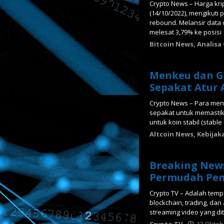
Crypto News – Harga kr
(14/10/2022), mengikuti
rebound. Melansir data 
melesat 3,79% ke posisi
Bitcoin News
,
Analisa
Menkeu dan G
Sepakat Atur 
Crypto News – Para men
sepakat untuk memastika
untuk koin stabil (stable
Altcoin News
,
Kebijak
Breaking New
Permudah Pe
Crypto TV – Adalah temp
blockchain, trading, dan
streaming video yang d