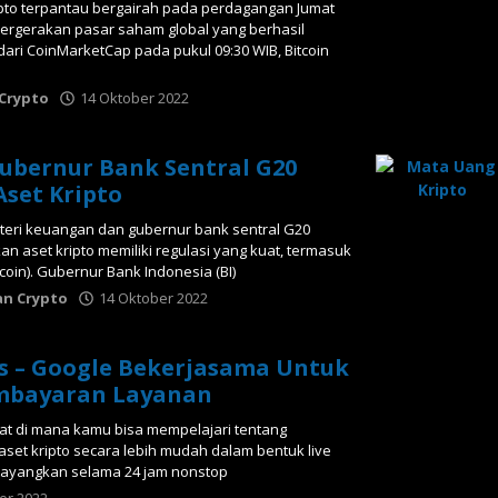
ipto terpantau bergairah pada perdagangan Jumat
 pergerakan pasar saham global yang berhasil
dari CoinMarketCap pada pukul 09:30 WIB, Bitcoin
 Crypto
14 Oktober 2022
oleh
Tabloid
Crypto
ubernur Bank Sentral G20
Aset Kripto
teri keuangan dan gubernur bank sentral G20
n aset kripto memiliki regulasi yang kuat, termasuk
 coin). Gubernur Bank Indonesia (BI)
an Crypto
14 Oktober 2022
oleh
Tabloid
Crypto
s – Google Bekerjasama Untuk
mbayaran Layanan
at di mana kamu bisa mempelajari tentang
 aset kripto secara lebih mudah dalam bentuk live
itayangkan selama 24 jam nonstop