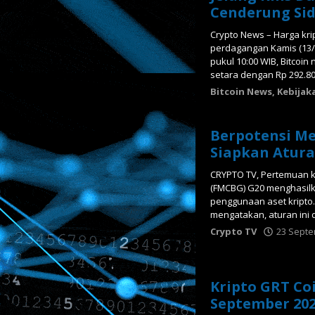
Cenderung Si
Crypto News – Harga kr
perdagangan Kamis (13/
pukul 10:00 WIB, Bitcoin
setara dengan Rp 292.80
Bitcoin News
,
Kebijak
Berpotensi M
Siapkan Atura
CRYPTO TV, Pertemuan k
(FMCBG) G20 menghasil
penggunaan aset kripto
mengatakan, aturan ini 
Crypto TV
23 Septe
Kripto GRT Co
September 202