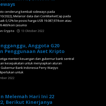
deways
ipto cenderung kembali sideways pada
10/2022), Melansir data dari CoinMarketCap pada
 naik 0,12% ke posisi harga US$ 19.087,97/koin atau
9.460/koin (asumsi
an Crypto
13 Oktober 2022
oleh
Tabloid
Crypto
engganggu, Anggota G20
n Penggunaan Aset Kripto
etiga menteri keuangan dan gubernur bank sentral
kan kesepakatan untuk menyiapkan aturan
. Gubernur Bank Indonesia Perry Warjiyo
diperlukan untuk
mber 2022
oleh
Tabloid
Crypto
in Melemah Hari Ini 22
2, Berikut Kinerjanya