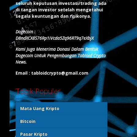
seluruh keputusan investasi/trading ada
di tangan investor setelah mengetahui
segala keuntungan dan risikonya.
Dogecoin :
D8ndXCX8S76Rp1iVcda5Zq96RT9q7eXbjX
Kami Juga Menerima Donasi Dalam Bentuk
Dogecoin Untuk Pengembangan Tabloid Crypto
News.
Email : tabloidcrypto@gmail.com
Topik Populer
Mata Uang Kripto
Bitcoin
Pasar Kripto