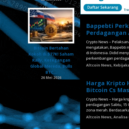
Bappebti Perk
Perdagangan A
Crypto News – Pelaksan
mengatakan, Bappebti 
Bitcoin Bertahan
di Indonesia. Didid men
Kokoh di $77K! Saham
perkembangan perdagang
Rally, Ketegangan
Altcoin News
,
Kebijak
Global Mereda, Bulls
BTC…
26 Mei 2026
Harga Kripto H
Bitcoin Cs Ma
Crypto News – Harga kr
perdagangan Sabtu, 15 O
zona merah. Berdasarkan
Altcoin News
,
Analisa