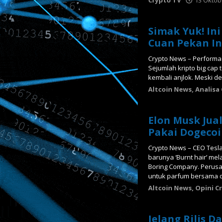
Crypto TV
13 Oktob
Simak Yuk! Ini
Cuan Pekan In
Crypto News – Performa p
Sejumlah kripto big cap
kembali anjlok. Meski de
Altcoin News
,
Analisa
Elon Musk Jua
Pakai Dogeco
Crypto News – CEO Tesl
barunya ‘Burnt hair’ me
Boring Company. Perus
untuk parfum bersama 
Altcoin News
,
Opini C
Jelang Rilis Da