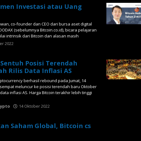
rumen Investasi atau Uang
wan, co-founder dan CEO dari bursa aset digital
DODAX (sebelumnya Bitcoin.co.id), bicara pelajaran
lai intrinsik dari Bitcoin dan alasan masih
er 2022
oleh
Tabloid
Crypto
 Sentuh Posisi Terendah
h Rilis Data Inflasi AS
ptocurrency berhasil rebound pada Jumat, 14
sempat meluncur ke posisi terendah baru Oktober
ata inflasi AS. Harga Bitcoin terakhir lebih tinggi
rypto
14 Oktober 2022
oleh
Tabloid
Crypto
kan Saham Global, Bitcoin cs