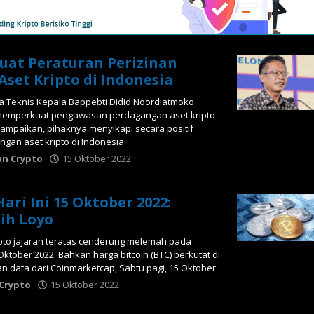
uat Peraturan Perizinan
set Kripto di Indonesia
a Teknis Kepala Bappebti Didid Noordiatmoko
memperkuat pengawasan perdagangan aset kripto
yampaikan, pihaknya menyikapi secara positif
an aset kripto di Indonesia
an Crypto
15 Oktober 2022
oleh
Tabloid
Crypto
ari Ini 15 Oktober 2022:
sih Loyo
ipto jajaran teratas cenderung melemah pada
ktober 2022. Bahkan harga bitcoin (BTC) berkutat di
 data dari Coinmarketcap, Sabtu pagi, 15 Oktober
 Crypto
15 Oktober 2022
oleh
Tabloid
Crypto