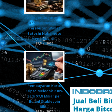
Geger Gugatan
Bitcoin di New York!
Perebutan Wallet
Satoshi Nakamoto
Memanas, Si…
29 Mei 2026
Pembayaran Kartu
Kripto Meledak 230%
Tabloid
Jadi $7,8 Miliar per
Crypto
Bulan! Stablecoin
Biki…
28 Mei 2026