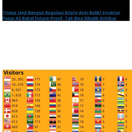
Trump Janji Bangun Regulasi Kripto Anti-Balik! Struktur
Pasar AS Bakal Future-Proof, Tak Bisa Dibalik Kritikus