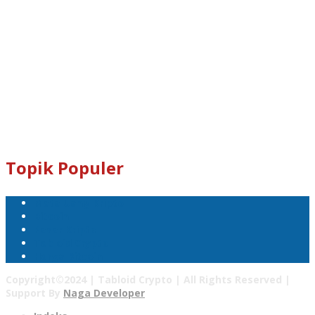
Dogecoin : D8ndXCX8S76Rp1iVcda5Zq96RT9q7eXbjX
Kami Juga Menerima Donasi Dalam Bentuk Dogecoin Untuk
Pengembangan Tabloid Crypto News.
Email : tabloidcrypto@gmail.com
Topik Populer
Mata Uang Kripto
Bitcoin
Pasar Kripto
Tabloid Crypto
Harga Bitcoin
Copyright©2024 | Tabloid Crypto | All Rights Reserved |
Support By
Naga Developer