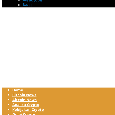
Youtube
RSS
Home
Bitcoin News
Altcoin News
Analisa Crypto
Kebijakan Crypto
Opini Crypto