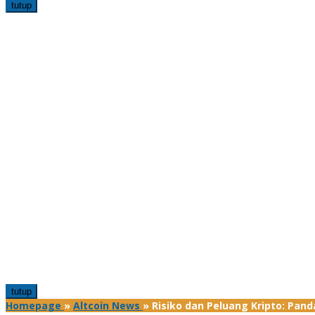
tutup
tutup
Homepage
»
Altcoin News
»
Risiko dan Peluang Kripto: Pa